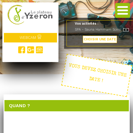
Vos activités :
SPA - Sauna Hammam Soins
WEBCAM
CHOISIR UNE DATE
VOUS DEVEZ CHOISIR UNE
DATE !
QUAND ?