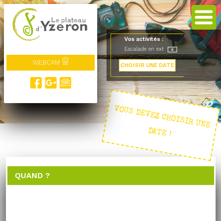
Vos activités :
Escalade en ext
WEBCAM
CHOISIR UNE DATE
VOUS DEVEZ CHOISIR UNE
DATE !
QUAND ?