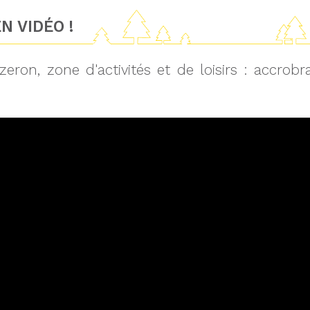
N VIDÉO !
zeron, zone d'activités et de loisirs : accro