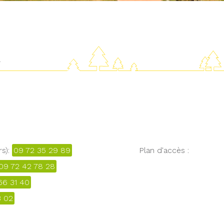
R
rs):
09 72 35 29 89
Plan d'accès :
09 72 42 78 28
66 31 40
3 02