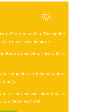
teau d'Yzeron, un lieu d'exception
n harmonie avec la nature.
altitude au carrefour des vallées
lterne pentes ardues et vallons
et étangs.
verses activités sont nombreuses
 votre VRAIE NATURE !