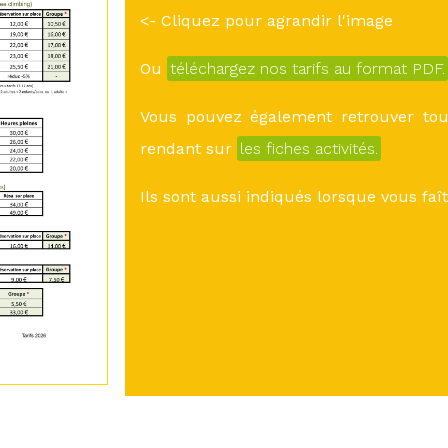
<- Cliquez pour agrandir l'image
Ou
téléchargez nos tarifs au format PDF.
Vous pouvez également retrouver tous
rendant sur
les fiches activités.
Ils sont aussi indiqués lorsque vous fa