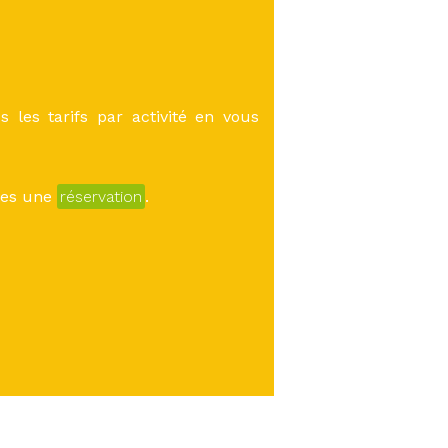
 les tarifs par activité en vous
îtes une
réservation
.