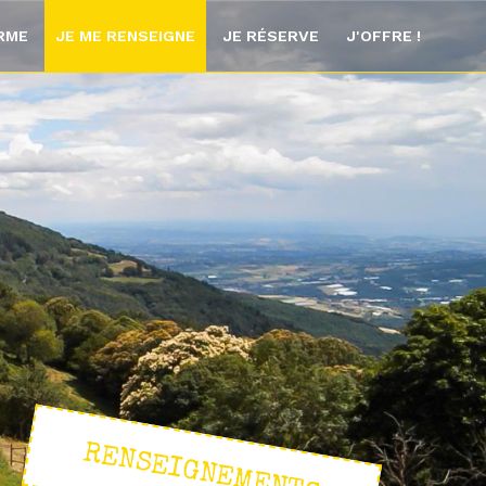
ORME
JE ME RENSEIGNE
JE RÉSERVE
J'OFFRE !
RENSEIGNEMENTS