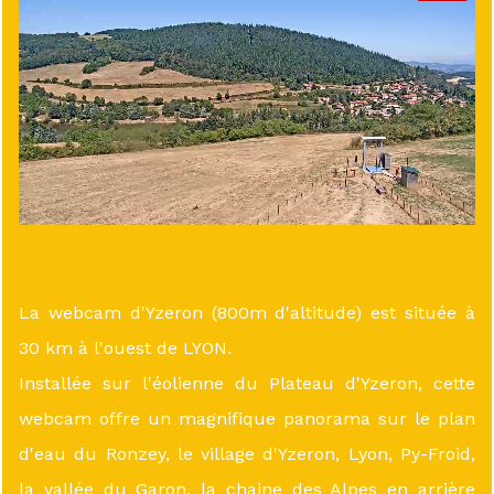
La webcam d'Yzeron (800m d'altitude) est située à
30 km à l'ouest de LYON.
Installée sur l'éolienne du Plateau d'Yzeron, cette
webcam offre un magnifique panorama sur le plan
d'eau du Ronzey, le village d'Yzeron, Lyon, Py-Froid,
la vallée du Garon, la chaine des Alpes en arrière