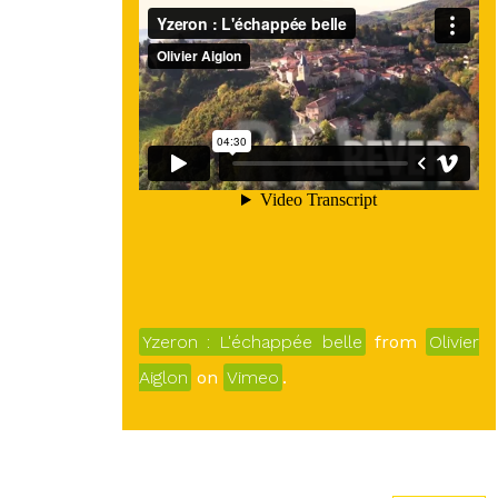
Yzeron : L'échappée belle
from
Olivier
Aiglon
on
Vimeo
.