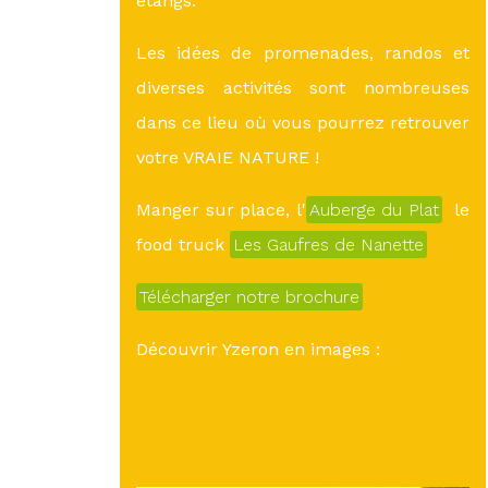
étangs.
Les idées de promenades, randos et
diverses activités sont nombreuses
dans ce lieu où vous pourrez retrouver
votre VRAIE NATURE !
Manger sur place, l'
Auberge du Plat
le
food truck
Les Gaufres de Nanette
Télécharger notre brochure
Découvrir Yzeron en images :