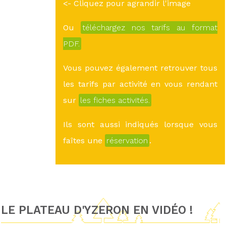
<- Cliquez pour agrandir l'image
Ou
téléchargez nos tarifs au format
PDF.
Vous pouvez également retrouver tous
les tarifs par activité en vous rendant
sur
les fiches activités.
Ils sont aussi indiqués lorsque vous
faîtes une
réservation
.
LE PLATEAU D'YZERON EN VIDÉO !