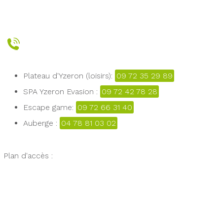
Plateau d'Yzeron (loisirs):
09 72 35 29 89
SPA Yzeron Evasion :
09 72 42 78 28
Escape game:
09 72 66 31 40
Auberge :
04 78 81 03 02
Plan d'accès :