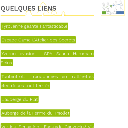
QUELQUES LIENS
Tyrolienne géante Fantasticable
Escape Game L'Atelier des Secrets
Yzeron évasion : SPA Sauna Hammam
Soins
Toutentrott : randonnées en trottinettes
électriques tout terrain
L'auberge du Plat
Auberge de la Ferme du Thiollet
Vertical Sensation : Escalade Canyoning Via