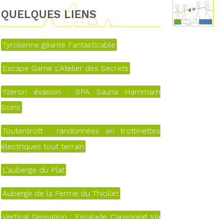
QUELQUES LIENS
Tyrolienne géante Fantasticable
Escape Game L'Atelier des Secrets
Yzeron évasion : SPA Sauna Hammam
Soins
Toutentrott : randonnées en trottinettes
électriques tout terrain
L'auberge du Plat
Auberge de la Ferme du Thiollet
Vertical Sensation : Escalade Canyoning Via