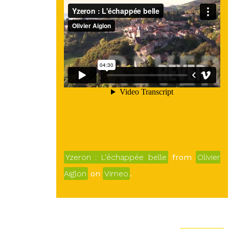
Yzeron : L'échappée belle
from
Olivier
Aiglon
on
Vimeo
.