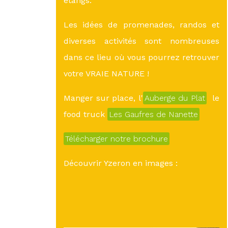
étangs.
Les idées de promenades, randos et
diverses activités sont nombreuses
dans ce lieu où vous pourrez retrouver
votre VRAIE NATURE !
Manger sur place, l'
Auberge du Plat
le
food truck
Les Gaufres de Nanette
Télécharger notre brochure
Découvrir Yzeron en images :