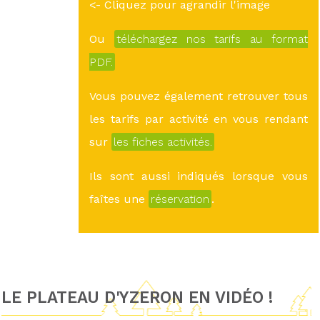
<- Cliquez pour agrandir l'image
Ou
téléchargez nos tarifs au format
PDF.
Vous pouvez également retrouver tous
les tarifs par activité en vous rendant
sur
les fiches activités.
Ils sont aussi indiqués lorsque vous
faîtes une
réservation
.
LE PLATEAU D'YZERON EN VIDÉO !