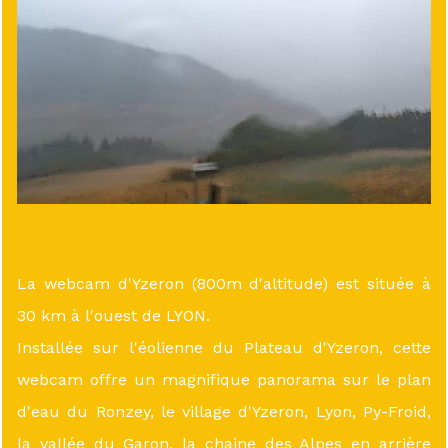
La webcam d'Yzeron (800m d'altitude) est située à
30 km à l'ouest de LYON.
Installée sur l'éolienne du Plateau d'Yzeron, cette
webcam offre un magnifique panorama sur le plan
d'eau du Ronzey, le village d'Yzeron, Lyon, Py-Froid,
la vallée du Garon, la chaine des Alpes en arrière