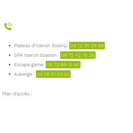
Plateau d'Yzeron (loisirs):
09 72 35 29 89
SPA Yzeron Evasion :
09 72 42 78 28
Escape game:
09 72 66 31 40
Auberge :
04 78 81 03 02
Plan d'accès :