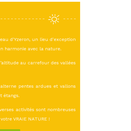
teau d'Yzeron, un lieu d'exception
n harmonie avec la nature.
altitude au carrefour des vallées
lterne pentes ardues et vallons
et étangs.
verses activités sont nombreuses
 votre VRAIE NATURE !