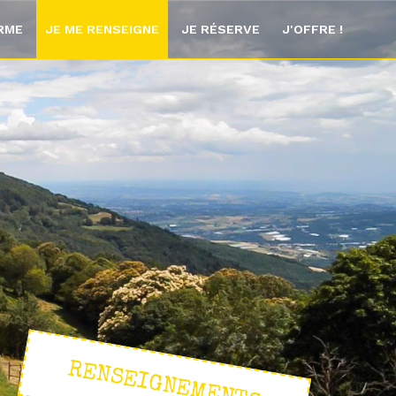
ORME
JE ME RENSEIGNE
JE RÉSERVE
J'OFFRE !
RENSEIGNEMENTS