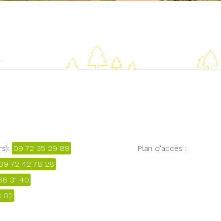
R
rs):
09 72 35 29 89
Plan d'accès :
09 72 42 78 28
66 31 40
3 02