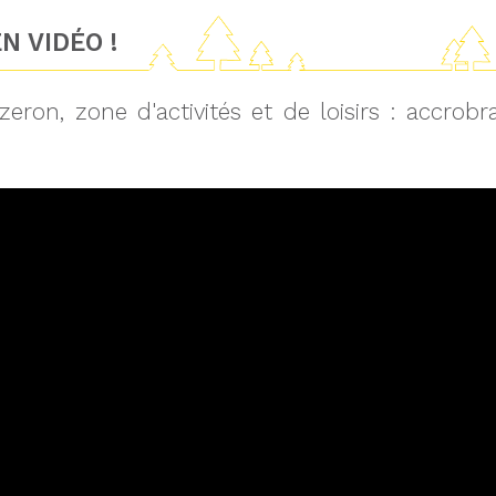
N VIDÉO !
zeron, zone d'activités et de loisirs : accro