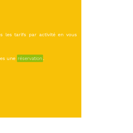
 les tarifs par activité en vous
îtes une
réservation
.