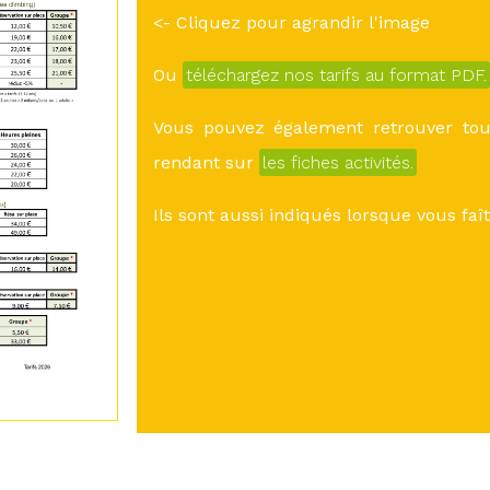
<- Cliquez pour agrandir l'image
Ou
téléchargez nos tarifs au format PDF.
Vous pouvez également retrouver tous
rendant sur
les fiches activités.
Ils sont aussi indiqués lorsque vous fa