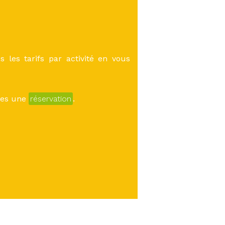
 les tarifs par activité en vous
îtes une
réservation
.