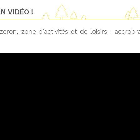
N VIDÉO !
zeron, zone d'activités et de loisirs : accro