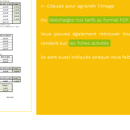
<- Cliquez pour agrandir l'image
Ou
téléchargez nos tarifs au format PDF.
Vous pouvez également retrouver tous
rendant sur
les fiches activités.
Ils sont aussi indiqués lorsque vous fa