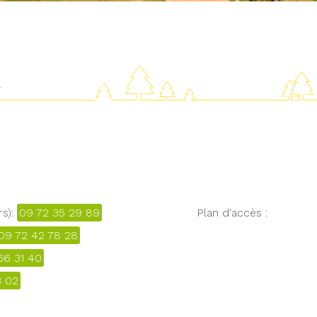
R
rs):
09 72 35 29 89
Plan d'accès :
09 72 42 78 28
66 31 40
3 02