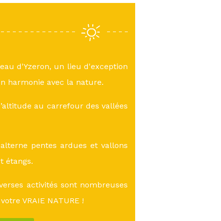
teau d'Yzeron, un lieu d'exception
n harmonie avec la nature.
altitude au carrefour des vallées
lterne pentes ardues et vallons
et étangs.
verses activités sont nombreuses
 votre VRAIE NATURE !