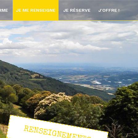
ORME
JE ME RENSEIGNE
JE RÉSERVE
J'OFFRE !
RENSEIGNEMENTS