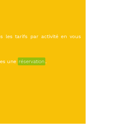
 les tarifs par activité en vous
îtes une
réservation
.