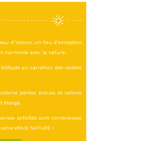
teau d'Yzeron, un lieu d'exception
n harmonie avec la nature.
altitude au carrefour des vallées
lterne pentes ardues et vallons
et étangs.
verses activités sont nombreuses
 votre VRAIE NATURE !