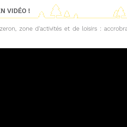
N VIDÉO !
zeron, zone d'activités et de loisirs : accro