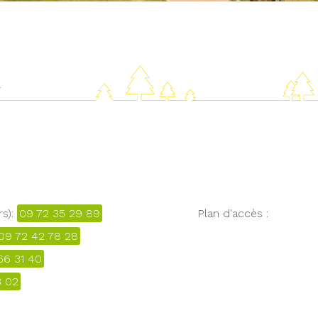
R
rs):
09 72 35 29 89
Plan d'accès :
09 72 42 78 28
66 31 40
3 02