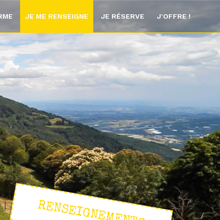
ORME
JE ME RENSEIGNE
JE RÉSERVE
J'OFFRE !
RENSEIGNEMENTS