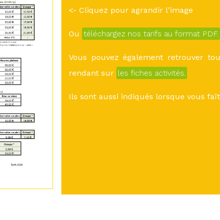
<- Cliquez pour agrandir l'image
Ou
téléchargez nos tarifs au format PDF.
Vous pouvez également retrouver tous
rendant sur
les fiches activités.
Ils sont aussi indiqués lorsque vous fa