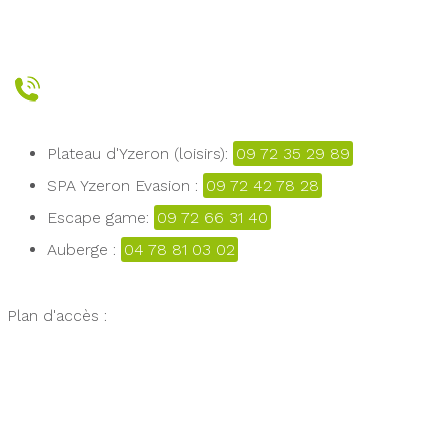
Plateau d'Yzeron (loisirs):
09 72 35 29 89
SPA Yzeron Evasion :
09 72 42 78 28
Escape game:
09 72 66 31 40
Auberge :
04 78 81 03 02
Plan d'accès :