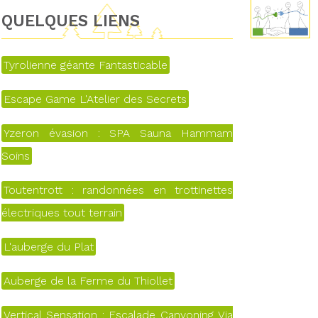
QUELQUES LIENS
Tyrolienne géante Fantasticable
Escape Game L'Atelier des Secrets
Yzeron évasion : SPA Sauna Hammam
Soins
Toutentrott : randonnées en trottinettes
électriques tout terrain
L'auberge du Plat
Auberge de la Ferme du Thiollet
Vertical Sensation : Escalade Canyoning Via