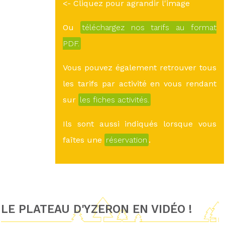
<- Cliquez pour agrandir l'image
Ou
téléchargez nos tarifs au format
PDF.
Vous pouvez également retrouver tous
les tarifs par activité en vous rendant
sur
les fiches activités.
Ils sont aussi indiqués lorsque vous
faîtes une
réservation
.
LE PLATEAU D'YZERON EN VIDÉO !