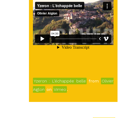
Yzeron : L'échappée belle
from
Olivier
Aiglon
on
Vimeo
.