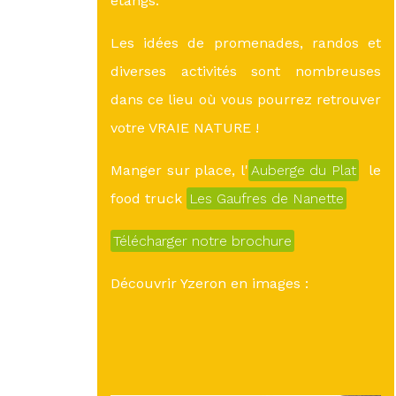
étangs.
Les idées de promenades, randos et
diverses activités sont nombreuses
dans ce lieu où vous pourrez retrouver
votre VRAIE NATURE !
Manger sur place, l'
Auberge du Plat
le
food truck
Les Gaufres de Nanette
Télécharger notre brochure
Découvrir Yzeron en images :