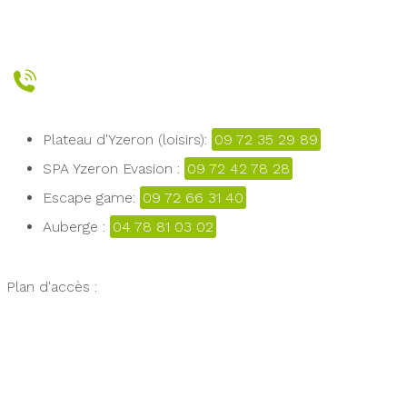
Plateau d'Yzeron (loisirs):
09 72 35 29 89
SPA Yzeron Evasion :
09 72 42 78 28
Escape game:
09 72 66 31 40
Auberge :
04 78 81 03 02
Plan d'accès :