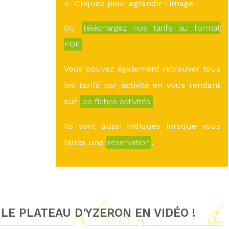
<- Cliquez pour agrandir l'image
Ou
téléchargez nos tarifs au format
PDF.
Vous pouvez également retrouver tous
les tarifs par activité en vous rendant
sur
les fiches activités.
Ils sont aussi indiqués lorsque vous
faîtes une
réservation
.
LE PLATEAU D'YZERON EN VIDÉO !