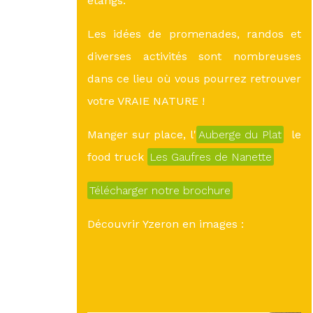
étangs.
Les idées de promenades, randos et
diverses activités sont nombreuses
dans ce lieu où vous pourrez retrouver
votre VRAIE NATURE !
Manger sur place, l'
Auberge du Plat
le
food truck
Les Gaufres de Nanette
Télécharger notre brochure
Découvrir Yzeron en images :