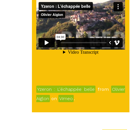
Yzeron : L'échappée belle
from
Olivier
Aiglon
on
Vimeo
.