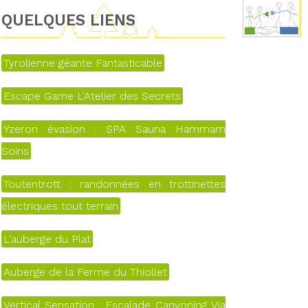
QUELQUES LIENS
Tyrolienne géante Fantasticable
Escape Game L'Atelier des Secrets
Yzeron évasion : SPA Sauna Hammam
Soins
Toutentrott : randonnées en trottinettes
électriques tout terrain
L'auberge du Plat
Auberge de la Ferme du Thiollet
Vertical Sensation : Escalade Canyoning Via