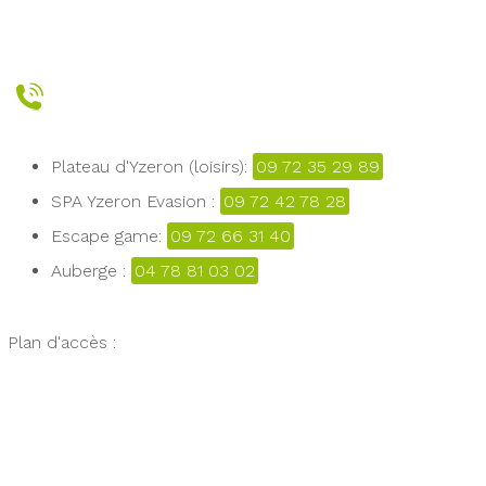
Plateau d'Yzeron (loisirs):
09 72 35 29 89
SPA Yzeron Evasion :
09 72 42 78 28
Escape game:
09 72 66 31 40
Auberge :
04 78 81 03 02
Plan d'accès :