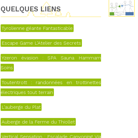
QUELQUES LIENS
Tyrolienne géante Fantasticable
Escape Game L'Atelier des Secrets
Yzeron évasion : SPA Sauna Hammam
Soins
Toutentrott : randonnées en trottinettes
électriques tout terrain
L'auberge du Plat
Auberge de la Ferme du Thiollet
Vertical Sensation : Escalade Canyoning Via