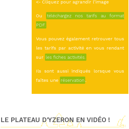
<- Cliquez pour agrandir l'image
Ou
téléchargez nos tarifs au format
PDF.
Vous pouvez également retrouver tous
les tarifs par activité en vous rendant
sur
les fiches activités.
Ils sont aussi indiqués lorsque vous
faîtes une
réservation
.
LE PLATEAU D'YZERON EN VIDÉO !