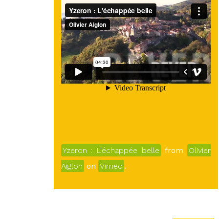
Yzeron : L'échappée belle
from
Olivier
Aiglon
on
Vimeo
.