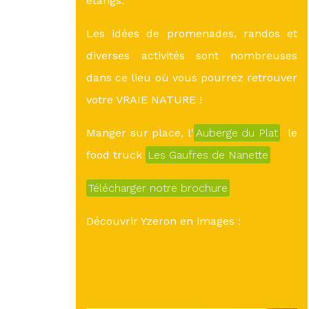
étangs.
Les idées de promenades, randos et
diverses activités sont nombreuses
dans ce lieu où vous pourrez retrouver
votre VRAIE NATURE !
Manger sur place, l'
Auberge du Plat
le
food truck
Les Gaufres de Nanette
Télécharger notre brochure
Découvrir Yzeron en images :