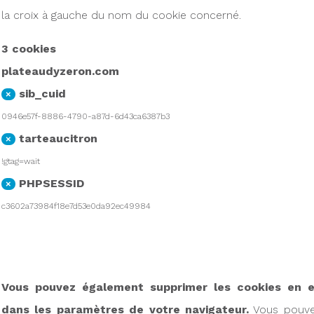
la croix à gauche du nom du cookie concerné.
3 cookies
plateaudyzeron.com
sib_cuid
×
0946e57f-8886-4790-a87d-6d43ca6387b3
tarteaucitron
×
!gtag=wait
PHPSESSID
×
c3602a73984f18e7d53e0da92ec49984
Vous pouvez également supprimer les cookies en e
dans les paramètres de votre navigateur.
Vous pouve