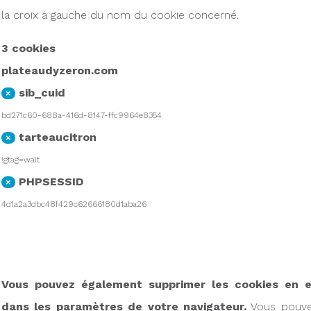
la croix à gauche du nom du cookie concerné.
3 cookies
plateaudyzeron.com
sib_cuid
×
bd271c60-688a-416d-8147-ffc9964e8354
tarteaucitron
×
!gtag=wait
PHPSESSID
×
4d1a2a3dbc48f429c62666180d1aba26
Vous pouvez également supprimer les cookies en e
dans les paramètres de votre navigateur.
Vous pouve