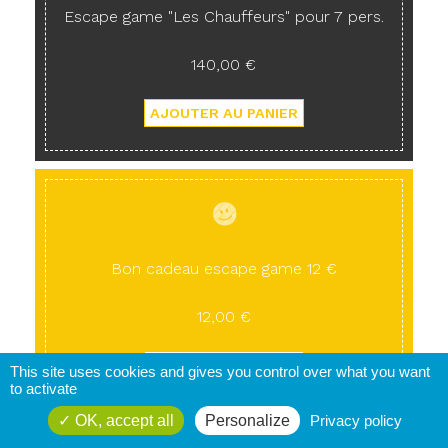
Escape game "Les Chauffeurs" pour 7 pers.
140,00 €
Bon cadeau escape game 12 €
12,00 €
This site uses cookies and gives you control over what you want
to activate
OK, accept all
Personalize
Privacy policy