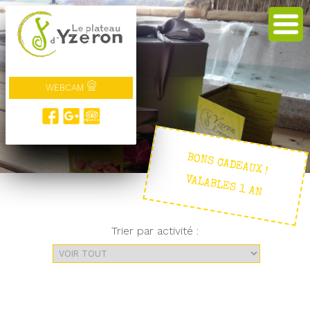
WEBCAM
BONS CADEAUX !
VALABLES 1 AN
Trier par activité :