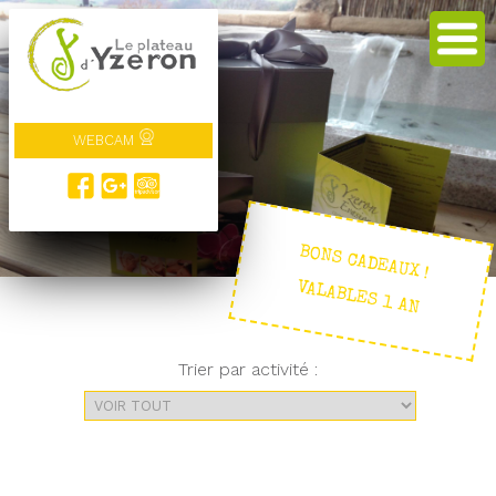
WEBCAM
BONS CADEAUX !
VALABLES 1 AN
Trier par activité :