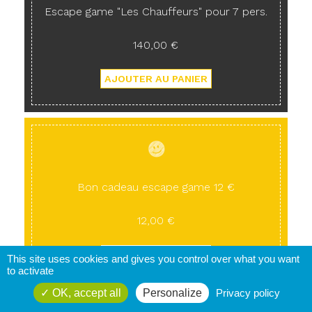
Escape game "Les Chauffeurs" pour 7 pers.
140,00 €
Bon cadeau escape game 12 €
12,00 €
This site uses cookies and gives you control over what you want
to activate
OK, accept all
Personalize
Privacy policy