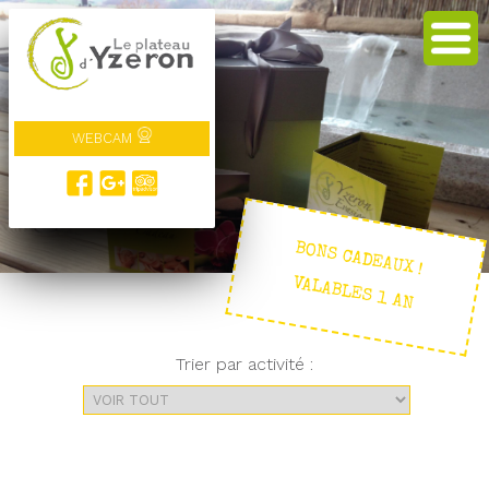
WEBCAM
BONS CADEAUX !
VALABLES 1 AN
Trier par activité :