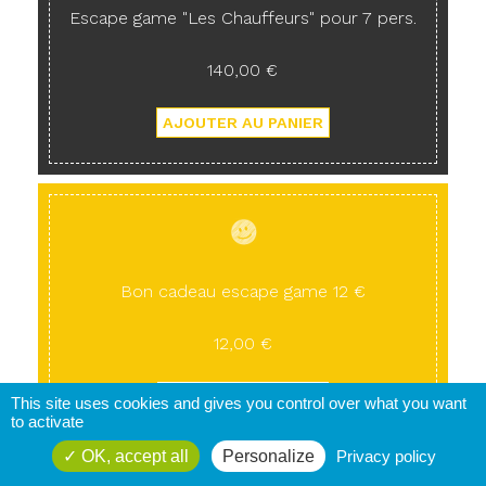
Escape game "Les Chauffeurs" pour 7 pers.
140,00 €
Bon cadeau escape game 12 €
12,00 €
This site uses cookies and gives you control over what you want
to activate
OK, accept all
Personalize
Privacy policy