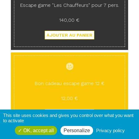
Escape game "Les Chauffeurs" pour 7 pers.
140,00 €
Bon cadeau escape game 12 €
12,00 €
This site uses cookies and gives you control over what you want
to activate
OK, accept all
Personalize
Privacy policy