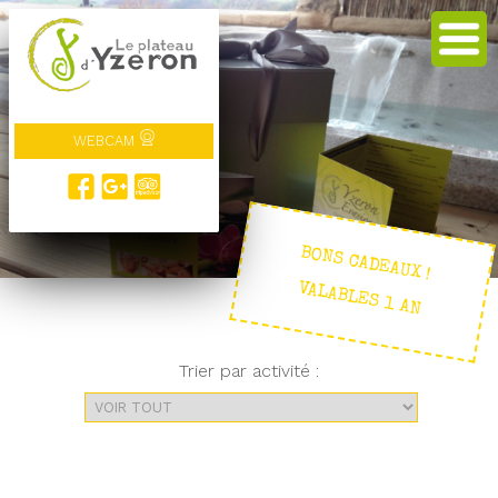
WEBCAM
BONS CADEAUX !
VALABLES 1 AN
Trier par activité :