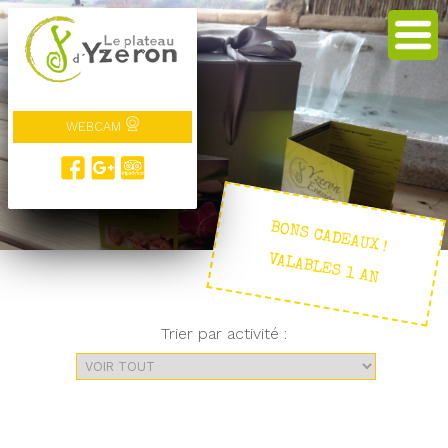
WEBCAM
BONS CADEAUX !
VALABLES 1 AN
Trier par activité :