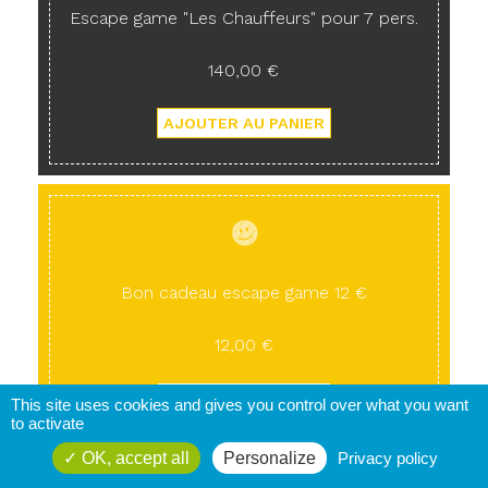
Escape game "Les Chauffeurs" pour 7 pers.
140,00 €
Bon cadeau escape game 12 €
12,00 €
This site uses cookies and gives you control over what you want
to activate
OK, accept all
Personalize
Privacy policy