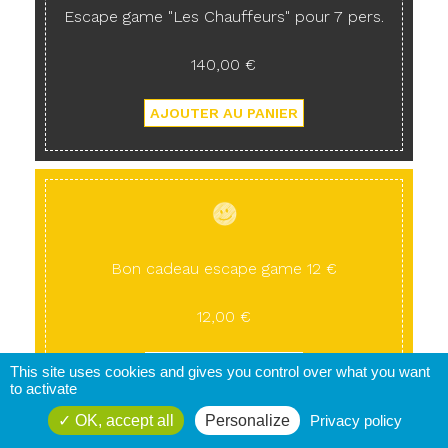
Escape game "Les Chauffeurs" pour 7 pers.
140,00 €
Bon cadeau escape game 12 €
12,00 €
This site uses cookies and gives you control over what you want
to activate
OK, accept all
Personalize
Privacy policy