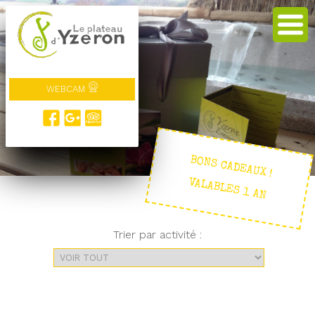
WEBCAM
BONS CADEAUX !
VALABLES 1 AN
Trier par activité :