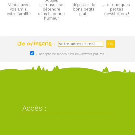
bouger,
Venez avec
s'amuser, se
déguster de
... et quelques
vos amis,
détendre
bons petits
petites
votre famille
dans la bonne
plats
newsletters !
humeur
Je m'inscris :
J'accepte de recevoir les newsletters par mail
Accès :