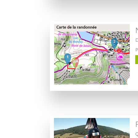
D
P
Q