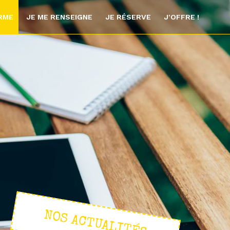
ORME
JE ME RENSEIGNE
JE RÉSERVE
J'OFFRE !
NOS ACTUALITÉS