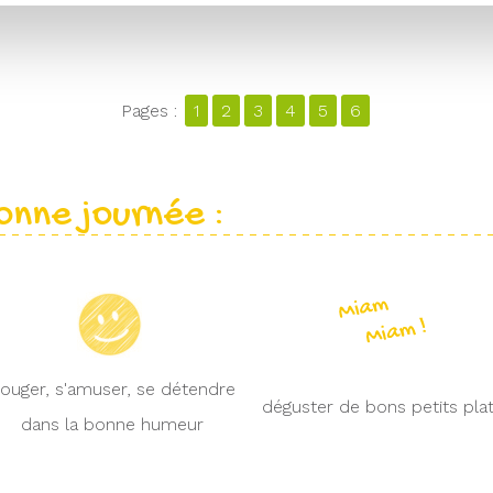
Pages :
1
2
3
4
5
6
onne journée :
ouger, s'amuser, se détendre
déguster de bons petits pla
dans la bonne humeur