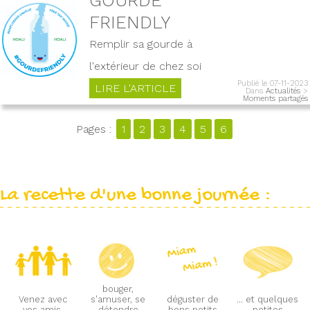
FRIENDLY
Remplir sa gourde à
l'extérieur de chez soi
Publié le 07-11-2023
LIRE L'ARTICLE
Dans
Actualités
>
Moments partagés
Pages :
1
2
3
4
5
6
La recette d'une bonne journée :
bouger,
Venez avec
s'amuser, se
déguster de
... et quelques
vos amis,
détendre
bons petits
petites