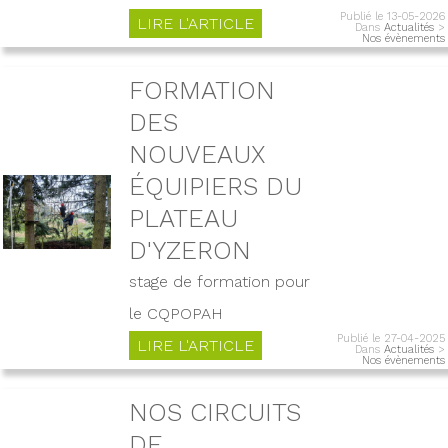
Publié le 13-05-2026
LIRE L'ARTICLE
Dans
Actualités
>
Nos évènements
FORMATION
DES
NOUVEAUX
ÉQUIPIERS DU
PLATEAU
D'YZERON
stage de formation pour
le CQPOPAH
Publié le 27-04-2025
LIRE L'ARTICLE
Dans
Actualités
>
Nos évènements
NOS CIRCUITS
DE