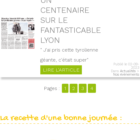
CENTENAIRE
SUR LE
FANTASTICABLE
LYON
" J'ai pris cette tyrolienne
géante, c'était super"
Publié le 02-09-
2023
LIRE L'ARTICLE
Dans
Actualités
>
Nos évènements
Pages :
1
2
3
4
La recette d'une bonne journée :