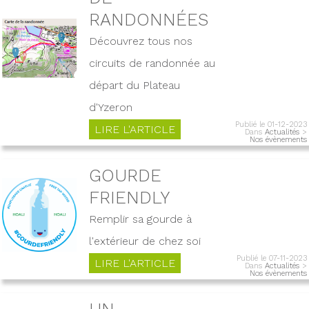
RANDONNÉES
Découvrez tous nos
circuits de randonnée au
départ du Plateau
d'Yzeron
Publié le 01-12-2023
LIRE L'ARTICLE
Dans
Actualités
>
Nos évènements
GOURDE
FRIENDLY
Remplir sa gourde à
l'extérieur de chez soi
Publié le 07-11-2023
LIRE L'ARTICLE
Dans
Actualités
>
Nos évènements
UN