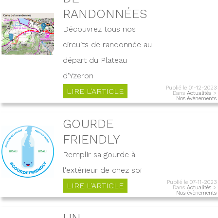
RANDONNÉES
Découvrez tous nos
circuits de randonnée au
départ du Plateau
d'Yzeron
Publié le 01-12-2023
LIRE L'ARTICLE
Dans
Actualités
>
Nos évènements
GOURDE
FRIENDLY
Remplir sa gourde à
l'extérieur de chez soi
Publié le 07-11-2023
LIRE L'ARTICLE
Dans
Actualités
>
Nos évènements
UN