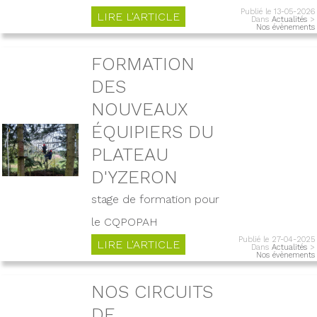
Publié le 13-05-2026
LIRE L'ARTICLE
Dans
Actualités
>
Nos évènements
FORMATION
DES
NOUVEAUX
ÉQUIPIERS DU
PLATEAU
D'YZERON
stage de formation pour
le CQPOPAH
Publié le 27-04-2025
LIRE L'ARTICLE
Dans
Actualités
>
Nos évènements
NOS CIRCUITS
DE