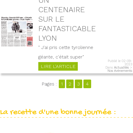
CENTENAIRE
SUR LE
FANTASTICABLE
LYON
" J'ai pris cette tyrolienne
géante, c'était super"
Publié le 02-09-
2023
LIRE L'ARTICLE
Dans
Actualités
>
Nos évènements
Pages :
1
2
3
4
La recette d'une bonne journée :