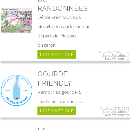
RANDONNÉES
Découvrez tous nos
circuits de randonnée au
départ du Plateau
d'Yzeron
Publié le 01-12-2023
LIRE L'ARTICLE
Dans
Actualités
>
Nos évènements
GOURDE
FRIENDLY
Remplir sa gourde à
l'extérieur de chez soi
Publié le 07-11-2023
LIRE L'ARTICLE
Dans
Actualités
>
Nos évènements
UN