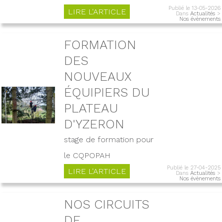
Publié le 13-05-2026
LIRE L'ARTICLE
Dans
Actualités
>
Nos évènements
FORMATION
DES
NOUVEAUX
ÉQUIPIERS DU
PLATEAU
D'YZERON
stage de formation pour
le CQPOPAH
Publié le 27-04-2025
LIRE L'ARTICLE
Dans
Actualités
>
Nos évènements
NOS CIRCUITS
DE