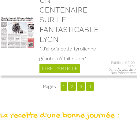
CENTENAIRE
SUR LE
FANTASTICABLE
LYON
" J'ai pris cette tyrolienne
géante, c'était super"
Publié le 02-09-
2023
LIRE L'ARTICLE
Dans
Actualités
>
Nos évènements
Pages :
1
2
3
4
La recette d'une bonne journée :