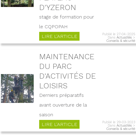
D'YZERON
stage de formation pour
le CQPOPAH
Publié le 27-04-2025
LIRE L'ARTICLE
Dans
Actualités
>
Conseils & sécurité
MAINTENANCE
DU PARC
D'ACTIVITÉS DE
LOISIRS
Derniers préparatifs
avant ouverture de la
saison
Publié le 29-03-2023
LIRE L'ARTICLE
Dans
Actualités
>
Conseils & sécurité