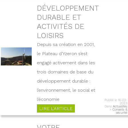
DÉVELOPPEMENT
DURABLE ET
ACTIVITÉS DE
LOISIRS
Depuis sa création en 2001,
le Plateau d’Yzeron s’est
engagé activement dans les
trois domaines de base du
développement durable :
l’environnement, le social et
l’économie
Publié le 16-03-
2023
Dans
Actualités
LIRE L'ARTICLE
>
Conseils &
sécurité
VOTRE