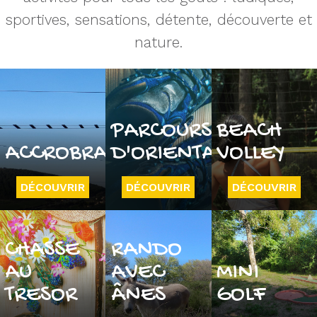
sportives, sensations, détente, découverte et
nature.
PARCOURS
BEACH
ACCROBRANCHE
D'ORIENTATION
VOLLEY
DÉCOUVRIR
DÉCOUVRIR
DÉCOUVRIR
CHASSE
RANDO
AU
AVEC
MINI
TRESOR
ÂNES
GOLF