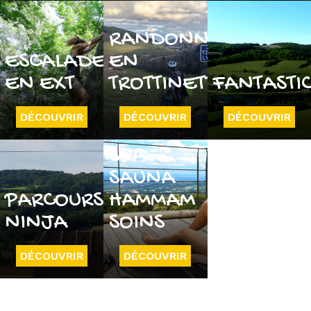
RANDONNÉE
ESCALADE
EN
EN EXT
TROTTINETTE
FANTASTI
DÉCOUVRIR
DÉCOUVRIR
DÉCOUVRIR
SPA -
SAUNA
PARCOURS
HAMMAM
NINJA
SOINS
DÉCOUVRIR
DÉCOUVRIR