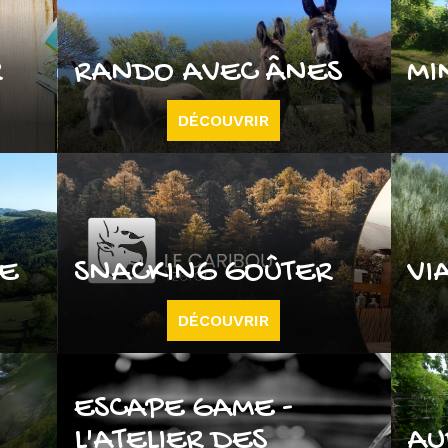
R
RANDO AVEC ÂNES
MI
DÉCOUVRIR
UE
SNACKING GOÛTER
VI
DÉCOUVRIR
ESCAPE GAME -
L'ATELIER DES
AU