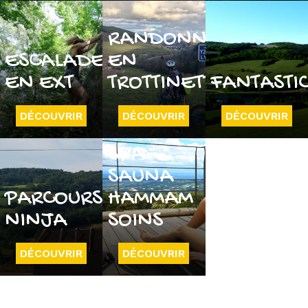
RANDONNÉE
ESCALADE
EN
EN EXT
TROTTINETTE
FANTASTI
DÉCOUVRIR
DÉCOUVRIR
DÉCOUVRIR
SPA -
SAUNA
PARCOURS
HAMMAM
NINJA
SOINS
DÉCOUVRIR
DÉCOUVRIR