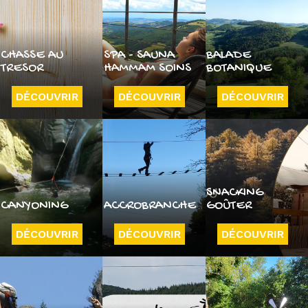
CHASSE AU
SPA - SAUNA
BALADE
TRESOR
HAMMAM SOINS
BOTANIQUE
DÉCOUVRIR
DÉCOUVRIR
DÉCOUVRIR
SNACKING
CANYONING
ACCROBRANCHE
GOÛTER
DÉCOUVRIR
DÉCOUVRIR
DÉCOUVRIR