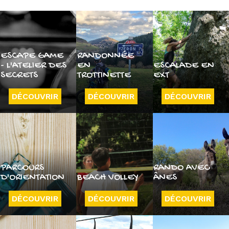
ESCAPE GAME
RANDONNÉE
- L'ATELIER DES
EN
ESCALADE EN
SECRETS
TROTTINETTE
EXT
DÉCOUVRIR
DÉCOUVRIR
DÉCOUVRIR
PARCOURS
RANDO AVEC
D'ORIENTATION
BEACH VOLLEY
ÂNES
DÉCOUVRIR
DÉCOUVRIR
DÉCOUVRIR