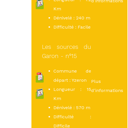
d'informations
Km
Dénivelé : 240 m
Difficulté : Facile
Les sources du
Garon - n°15
Commune de
départ : Yzeron
Plus
Longueur : 15
d'informations
Km
Dénivelé : 570 m
Difficulté :
Difficile