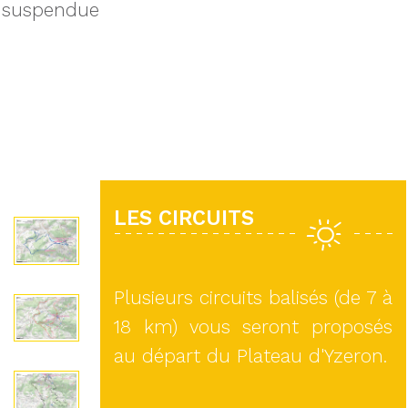
suspendue
LES CIRCUITS
Plusieurs circuits balisés (de 7 à
18 km) vous seront proposés
au départ du Plateau d'Yzeron.