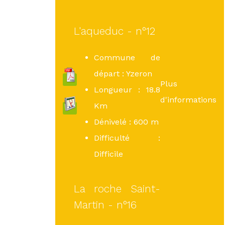
L'aqueduc - n°12
Commune de
départ : Yzeron
Plus
Longueur : 18.8
d'informations
Km
Dénivelé : 600 m
Difficulté :
Difficile
La roche Saint-
Martin - n°16