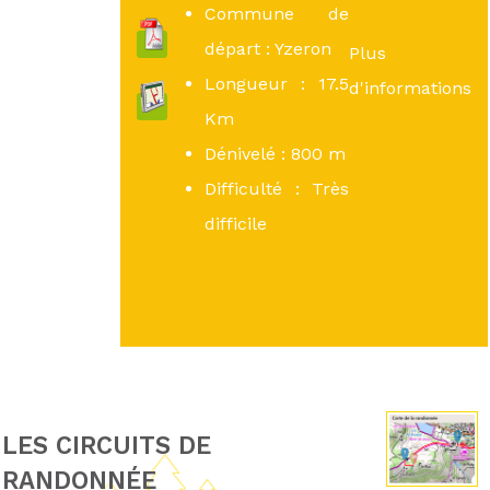
Commune de
départ : Yzeron
Plus
Longueur : 17.5
d'informations
Km
Dénivelé : 800 m
Difficulté : Très
difficile
LES CIRCUITS DE
RANDONNÉE