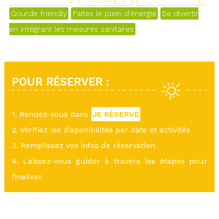
Gourde friendly
Faites le plein d'énergie
Se divertir
en intégrant les mesures sanitaires
POUR RÉSERVER :
1. Rendez-vous dans
JE RÉSERVE
2. Vérifiez les disponibilités par date et activités
3. Remplissez vos infos de réservation
4. Laissez-vous guider à travers les étapes pour
finaliser