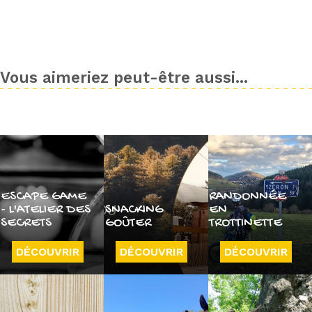
Vous aimeriez peut-être aussi...
ESCAPE GAME
RANDONNÉE
- L'ATELIER DES
SNACKING
EN
SECRETS
GOÛTER
TROTTINETTE
DÉCOUVRIR
DÉCOUVRIR
DÉCOUVRIR