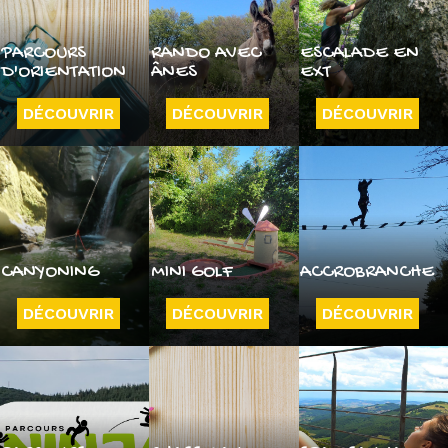
PARCOURS
RANDO AVEC
ESCALADE EN
D'ORIENTATION
ÂNES
EXT
DÉCOUVRIR
DÉCOUVRIR
DÉCOUVRIR
CANYONING
MINI GOLF
ACCROBRANCHE
DÉCOUVRIR
DÉCOUVRIR
DÉCOUVRIR