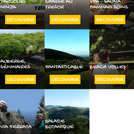
PARCOURS
CHASSE AU
SPA - SAUNA
NINJA
TRESOR
HAMMAM SOINS
DÉCOUVRIR
DÉCOUVRIR
DÉCOUVRIR
AUBERGE,
SÉMINAIRES
FANTASTICABLE
BEACH VOLLEY
DÉCOUVRIR
DÉCOUVRIR
DÉCOUVRIR
BALADE
VIA FERRATA
BOTANIQUE