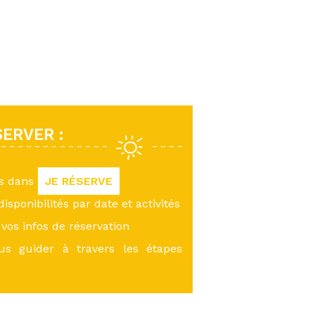
ERVER :
us dans
JE RÉSERVE
 disponibilités par date et activités
vos infos de réservation
ous guider à travers les étapes