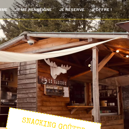
ORME
JE ME RENSEIGNE
JE RÉSERVE
J'OFFRE !
SNACKING GOÛTER