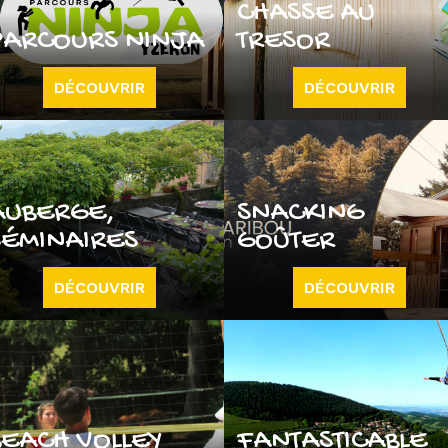
CHASSE AU
PARCOURS NINJA
TRESOR
DÉCOUVRIR
DÉCOUVRIR
AUBERGE,
SNACKING
SÉMINAIRES
GOÛTER
DÉCOUVRIR
DÉCOUVRIR
BEACH VOLLEY
FANTASTICABLE