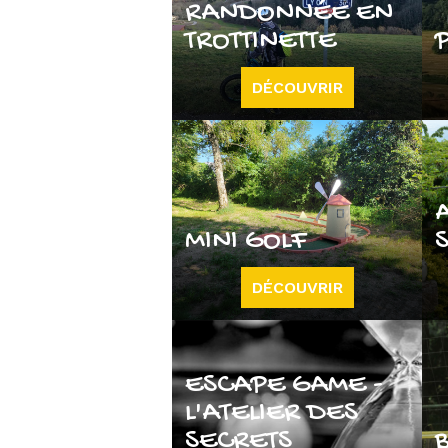
RANDONNÉE EN
TROTTINETTE
DÉCOUVRIR
MINI GOLF
DÉCOUVRIR
ESCAPE GAME -
L'ATELIER DES
SECRETS