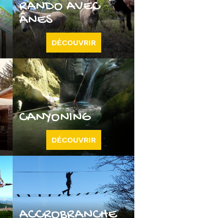
RANDO AVEC
ÂNES
DÉCOUVRIR
CANYONING
DÉCOUVRIR
ACCROBRANCHE