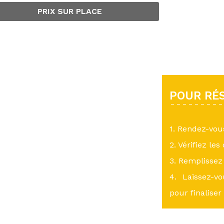
PRIX SUR PLACE
POUR RÉS
1. Rendez-vo
2. Vérifiez les
3. Remplissez 
4. Laissez-v
pour finaliser