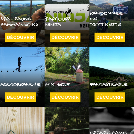
RANDONNÉE
SPA - SAUNA
PARCOURS
EN
HAMMAM SOINS
NINJA
TROTTINETTE
DÉCOUVRIR
DÉCOUVRIR
DÉCOUVRIR
ACCROBRANCHE
MINI GOLF
FANTASTICABLE
DÉCOUVRIR
DÉCOUVRIR
DÉCOUVRIR
ESCAPE GAME