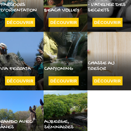
PARCOURS
- L'ATELIER DES
D'ORIENTATION
BEACH VOLLEY
SECRETS
DÉCOUVRIR
DÉCOUVRIR
DÉCOUVRIR
CHASSE AU
VIA FERRATA
CANYONING
TRESOR
DÉCOUVRIR
DÉCOUVRIR
DÉCOUVRIR
RANDO AVEC
AUBERGE,
ÂNES
SÉMINAIRES