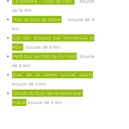
La Madone - Croix de Pars
boucle
de 10 km
Tour du bois de lienne
boucle de 4
km
Col des Brosses par Monteroux et
Pilon
boucle de 6 km
Petit tour au Crêt de Py Froid
boucle
de 6 km
Bois de la Lienne (circuit court)
boucle de 3 km
Circuit-du-bois-de-la-lienne-par-
malval
boucle de 4 km