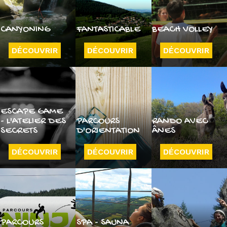
CANYONING
FANTASTICABLE
BEACH VOLLEY
DÉCOUVRIR
DÉCOUVRIR
DÉCOUVRIR
ESCAPE GAME
- L'ATELIER DES
PARCOURS
RANDO AVEC
SECRETS
D'ORIENTATION
ÂNES
DÉCOUVRIR
DÉCOUVRIR
DÉCOUVRIR
PARCOURS
SPA - SAUNA