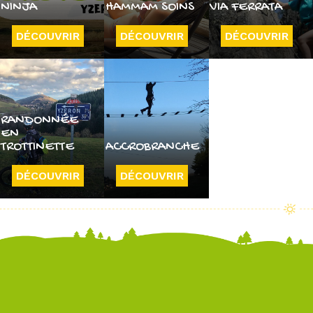
NINJA
HAMMAM SOINS
VIA FERRATA
DÉCOUVRIR
DÉCOUVRIR
DÉCOUVRIR
RANDONNÉE
EN
TROTTINETTE
ACCROBRANCHE
DÉCOUVRIR
DÉCOUVRIR