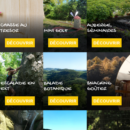
CHASSE AU
AUBERGE,
TRESOR
MINI GOLF
SÉMINAIRES
DÉCOUVRIR
DÉCOUVRIR
DÉCOUVRIR
ESCALADE EN
BALADE
SNACKING
EXT
BOTANIQUE
GOÛTER
DÉCOUVRIR
DÉCOUVRIR
DÉCOUVRIR