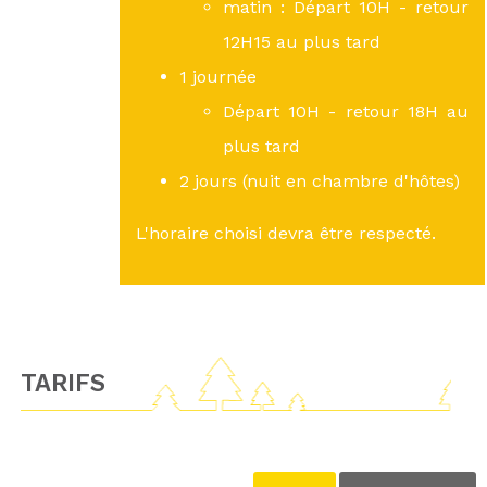
matin : Départ 10H - retour
12H15 au plus tard
1 journée
Départ 10H - retour 18H au
plus tard
2 jours (nuit en chambre d'hôtes)
L'horaire choisi devra être respecté.
TARIFS