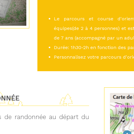
Le parcours et course d'orient
équipes(de 2 à 4 personnes) et est
de 7 ans (accompagné par un adul
Durée: 1h30-2h en fonction des par
Personnalisez votre parcours d'ori
ONNÉE
ts de randonnée au départ du