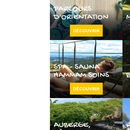
PARCOURS
D'ORIENTATION
DÉCOUVRIR
SPA - SAUNA
HAMMAM SOINS
DÉCOUVRIR
AUBERGE,