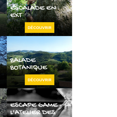
ESCALADE EN
EXT
DÉCOUVRIR
BALADE
BOTANIQUE
DÉCOUVRIR
ESCAPE GAME -
L'ATELIER DES