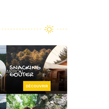
SNACKING
A
GOÛTER
DÉCOUVRIR