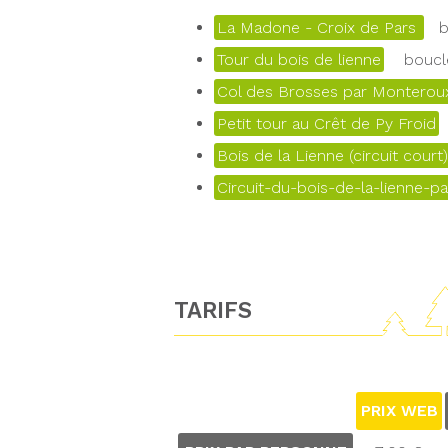
La Madone - Croix de Pars
bo
Tour du bois de lienne
boucle
Col des Brosses par Monteroux
Petit tour au Crêt de Py Froid
Bois de la Lienne (circuit court)
Circuit-du-bois-de-la-lienne-pa
TARIFS
PRIX WEB