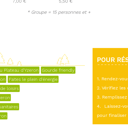
7,00 €
5,50 €
* Groupe = 15 personnes et +
POUR RÉS
u Plateau d'Yzeron
Gourde friendly
1. Rendez-vo
yon
Faites le plein d'énergie
2. Vérifiez les
e loisirs
3. Remplissez 
zeron
4. Laissez-v
anitaires
pour finaliser
eron