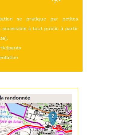
ation se pratique par petites
 accessible à tout public à partir
te).
ticipants
entation