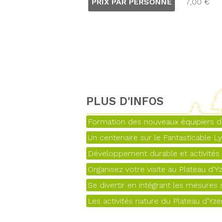
PRIX PAR PERSONNE
7,00 €
PLUS D'INFOS
Formation des nouveaux équipiers d
Un centenaire sur le Fantasticable L
Développement durable et activités d
Organisez votre visite au Plateau d'Y
Se divertir en intégrant les mesures s
Les activités nature du Plateau d'Yz