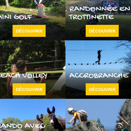
RANDONNÉE EN
MINI GOLF
TROTTINETTE
DÉCOUVRIR
DÉCOUVRIR
BEACH VOLLEY
ACCROBRANCHE
DÉCOUVRIR
DÉCOUVRIR
RANDO AVEC