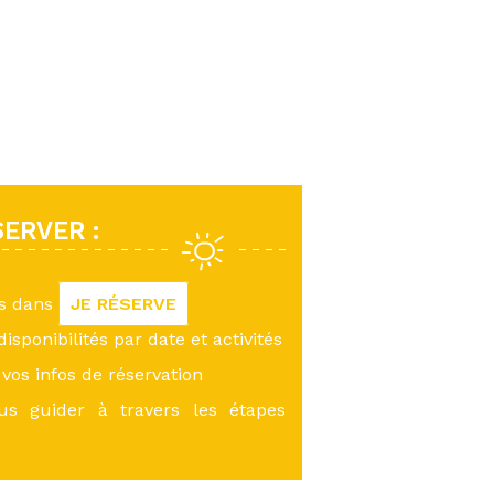
ERVER :
us dans
JE RÉSERVE
 disponibilités par date et activités
vos infos de réservation
ous guider à travers les étapes