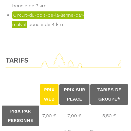
boucle de 3 km
Circuit-du-bois-de-la-lienne-par-
malval
boucle de 4 km
TARIFS
PRIX
PRIX SUR
TARIFS DE
WEB
PLACE
GROUPE*
PRIX PAR
7,00 €
7,00 €
5,50 €
PERSONNE