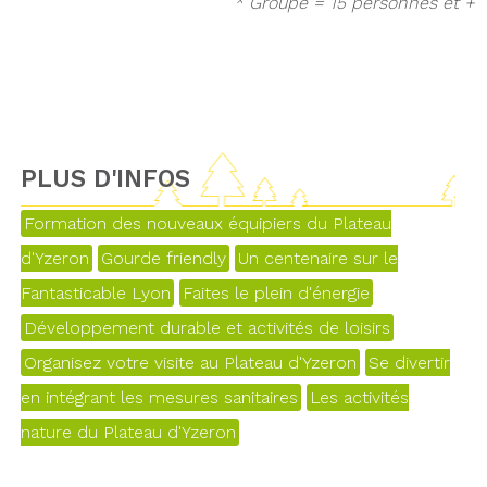
* Groupe = 15 personnes et +
PLUS D'INFOS
Formation des nouveaux équipiers du Plateau
d'Yzeron
Gourde friendly
Un centenaire sur le
Fantasticable Lyon
Faites le plein d'énergie
Développement durable et activités de loisirs
Organisez votre visite au Plateau d'Yzeron
Se divertir
en intégrant les mesures sanitaires
Les activités
nature du Plateau d'Yzeron