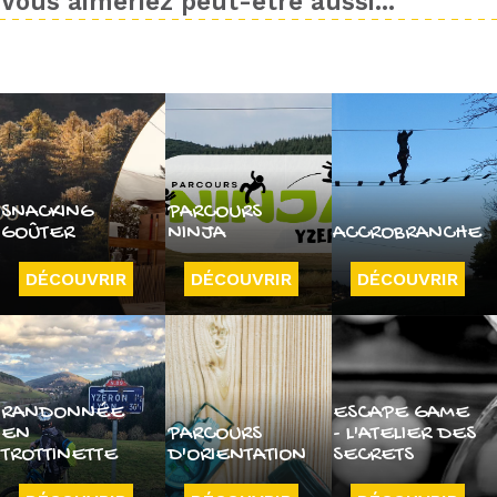
Vous aimeriez peut-être aussi...
SNACKING
PARCOURS
GOÛTER
NINJA
ACCROBRANCHE
DÉCOUVRIR
DÉCOUVRIR
DÉCOUVRIR
RANDONNÉE
ESCAPE GAME
EN
PARCOURS
- L'ATELIER DES
TROTTINETTE
D'ORIENTATION
SECRETS