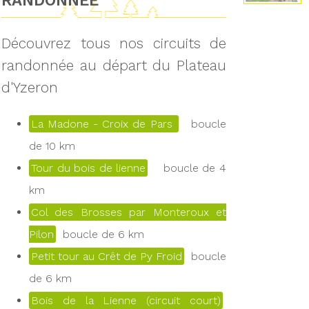
RANDONNÉE
Découvrez tous nos circuits de
randonnée au départ du Plateau
d'Yzeron
La Madone - Croix de Pars
boucle
de 10 km
Tour du bois de lienne
boucle de 4
km
Col des Brosses par Monteroux et
Pilon
boucle de 6 km
Petit tour au Crêt de Py Froid
boucle
de 6 km
Bois de la Lienne (circuit court)