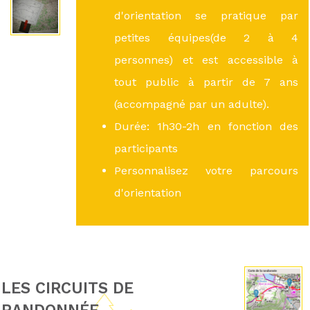
d'orientation se pratique par
petites équipes(de 2 à 4
personnes) et est accessible à
tout public à partir de 7 ans
(accompagné par un adulte).
Durée: 1h30-2h en fonction des
participants
Personnalisez votre parcours
d'orientation
LES CIRCUITS DE