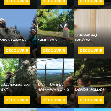
DÉCOUVRIR
DÉCOUVRIR
DÉCOUVRIR
CHASSE AU
VIA FERRATA
MINI GOLF
TRESOR
DÉCOUVRIR
DÉCOUVRIR
DÉCOUVRIR
ESCALADE EN
SPA - SAUNA
EXT
HAMMAM SOINS
BEACH VOLLEY
DÉCOUVRIR
DÉCOUVRIR
DÉCOUVRIR