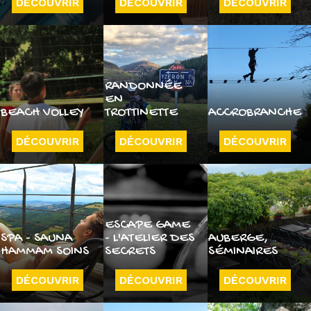
DÉCOUVRIR
DÉCOUVRIR
DÉCOUVRIR
RANDONNÉE
EN
BEACH VOLLEY
TROTTINETTE
ACCROBRANCHE
DÉCOUVRIR
DÉCOUVRIR
DÉCOUVRIR
ESCAPE GAME
SPA - SAUNA
- L'ATELIER DES
AUBERGE,
HAMMAM SOINS
SECRETS
SÉMINAIRES
DÉCOUVRIR
DÉCOUVRIR
DÉCOUVRIR