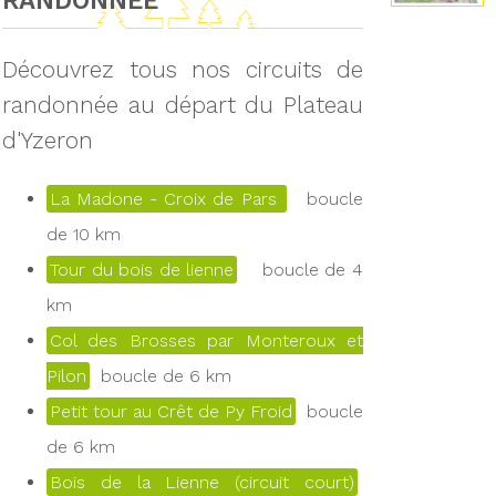
RANDONNÉE
Découvrez tous nos circuits de
randonnée au départ du Plateau
d'Yzeron
La Madone - Croix de Pars
boucle
de 10 km
Tour du bois de lienne
boucle de 4
km
Col des Brosses par Monteroux et
Pilon
boucle de 6 km
Petit tour au Crêt de Py Froid
boucle
de 6 km
Bois de la Lienne (circuit court)