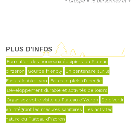
* Groupe = 15 personnes et +
PLUS D'INFOS
Formation des nouveaux équipiers du Plateau
d'Yzeron
Gourde friendly
Un centenaire sur le
Fantasticable Lyon
Faites le plein d'énergie
Développement durable et activités de loisirs
Organisez votre visite au Plateau d'Yzeron
Se divertir
en intégrant les mesures sanitaires
Les activités
nature du Plateau d'Yzeron