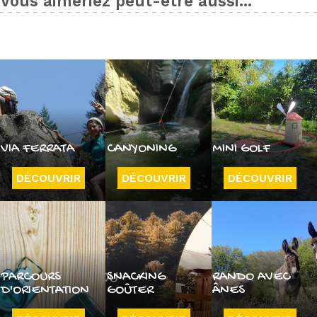
Vous aimeriez peut-être aussi...
VIA FERRATA
CANYONING
MINI GOLF
DÉCOUVRIR
DÉCOUVRIR
DÉCOUVRIR
PARCOURS
SNACKING
RANDO AVEC
D'ORIENTATION
GOÛTER
ÂNES