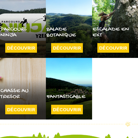
PARCOURS
BALADE
ESCALADE EN
NINJA
BOTANIQUE
EXT
DÉCOUVRIR
DÉCOUVRIR
DÉCOUVRIR
CHASSE AU
TRESOR
FANTASTICABLE
DÉCOUVRIR
DÉCOUVRIR