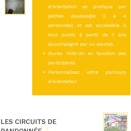
d'orientation se pratique par
petites équipes(de 2 à 4
personnes) et est accessible à
tout public à partir de 7 ans
(accompagné par un adulte).
Durée: 1h30-2h en fonction des
participants
Personnalisez votre parcours
d'orientation
LES CIRCUITS DE