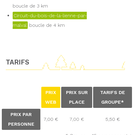
boucle de 3 km
Circuit-du-bois-de-la-lienne-par-
malval
boucle de 4 km
TARIFS
PRIX
PRIX SUR
TARIFS DE
WEB
PLACE
GROUPE*
PRIX PAR
7,00 €
7,00 €
5,50 €
PERSONNE