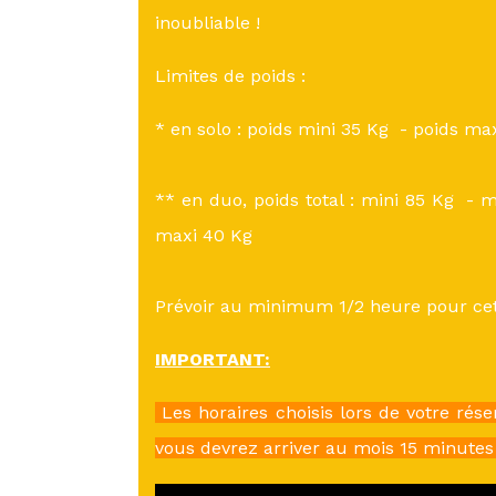
inoubliable !
Limites de poids :
* en solo : poids mini 35 Kg - poids ma
** en duo, poids total : mini 85 Kg - 
maxi 40 Kg
Prévoir au minimum 1/2 heure pour cett
IMPORTANT:
Les horaires choisis lors de votre rése
vous devrez arriver au mois 15 minutes