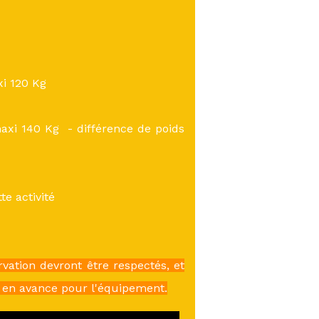
xi 120 Kg
maxi 140 Kg - différence de poids
e activité
rvation devront être respectés, et
 en avance pour l'équipement.