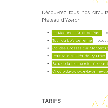
Découvrez tous nos circui
Plateau d'Yzeron
La Madone - Croix de Pars
bo
Tour du bois de lienne
boucle
Col des Brosses par Monteroux
Petit tour au Crêt de Py Froid
Bois de la Lienne (circuit court)
Circuit-du-bois-de-la-lienne-pa
TARIFS