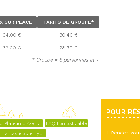
IX SUR PLACE
TARIFS DE GROUPE*
34,00 €
30,40 €
32,00 €
28,50 €
* Groupe = 8 personnes et +
POUR RÉS
u Plateau d'Yzeron
FAQ Fantasticable
1. Rendez-vo
e Fantasticable Lyon