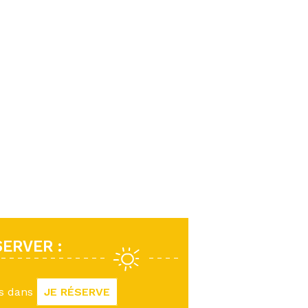
ERVER :
us dans
JE RÉSERVE