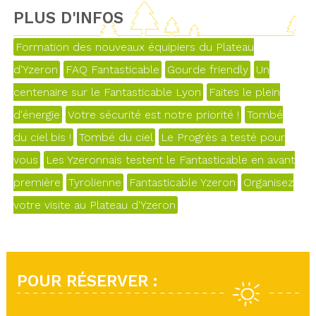
PLUS D'INFOS
Formation des nouveaux équipiers du Plateau
d'Yzeron
FAQ Fantasticable
Gourde friendly
Un
centenaire sur le Fantasticable Lyon
Faites le plein
d'énergie
Votre sécurité est notre priorité !
Tombé
du ciel bis !
Tombé du ciel
Le Progrès a testé pour
vous
Les Yzeronnais testent le Fantasticable en avant
première
Tyrolienne
Fantasticable Yzeron
Organisez
votre visite au Plateau d'Yzeron
POUR RÉSERVER :