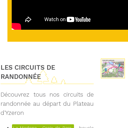
LES CIRCUITS DE
RANDONNÉE
Découvrez tous nos circuits de
randonnée au départ du Plateau
d'Yzeron
La Madone - Croix de Pars
boucle