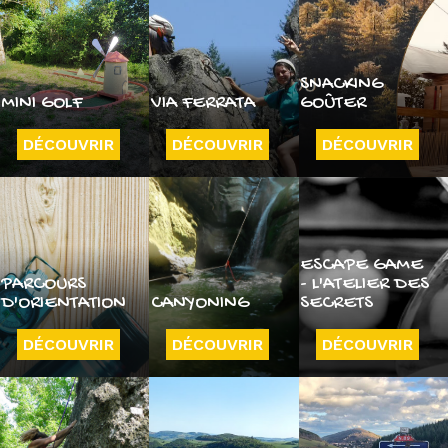
SNACKING
MINI GOLF
VIA FERRATA
GOÛTER
DÉCOUVRIR
DÉCOUVRIR
DÉCOUVRIR
ESCAPE GAME
PARCOURS
- L'ATELIER DES
D'ORIENTATION
CANYONING
SECRETS
DÉCOUVRIR
DÉCOUVRIR
DÉCOUVRIR