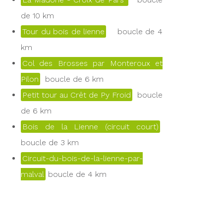
de 10 km
Tour du bois de lienne
boucle de 4
km
Col des Brosses par Monteroux et
Pilon
boucle de 6 km
Petit tour au Crêt de Py Froid
boucle
de 6 km
Bois de la Lienne (circuit court)
boucle de 3 km
Circuit-du-bois-de-la-lienne-par-
malval
boucle de 4 km