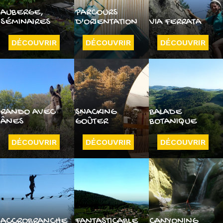
AUBERGE,
PARCOURS
SÉMINAIRES
D'ORIENTATION
VIA FERRATA
DÉCOUVRIR
DÉCOUVRIR
DÉCOUVRIR
RANDO AVEC
SNACKING
BALADE
ÂNES
GOÛTER
BOTANIQUE
DÉCOUVRIR
DÉCOUVRIR
DÉCOUVRIR
ACCROBRANCHE
FANTASTICABLE
CANYONING