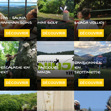
SPA - SAUNA
HAMMAM SOINS
MINI GOLF
BEACH VOLLEY
DÉCOUVRIR
DÉCOUVRIR
DÉCOUVRIR
RANDONNÉE
ESCALADE EN
PARCOURS
EN
EXT
NINJA
TROTTINETTE
DÉCOUVRIR
DÉCOUVRIR
DÉCOUVRIR