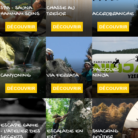
SPA - SAUNA
CHASSE AU
HAMMAM SOINS
TRESOR
ACCROBRANCHE
DÉCOUVRIR
DÉCOUVRIR
DÉCOUVRIR
PARCOURS
CANYONING
VIA FERRATA
NINJA
DÉCOUVRIR
DÉCOUVRIR
DÉCOUVRIR
ESCAPE GAME
- L'ATELIER DES
ESCALADE EN
SNACKING
SECRETS
EXT
GOÛTER