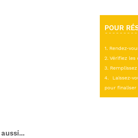
POUR RÉS
1. Rendez-vo
2. Vérifiez les
3. Remplissez 
4. Laissez-v
pour finaliser
aussi...