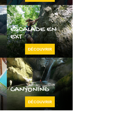
ESCALADE EN
EXT
DÉCOUVRIR
CANYONING
DÉCOUVRIR