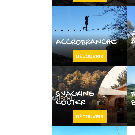
ACCROBRANCHE
DÉCOUVRIR
SNACKING
GOÛTER
DÉCOUVRIR