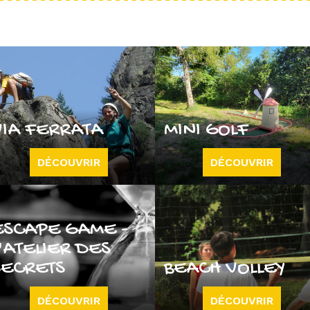
VIA FERRATA
MINI GOLF
DÉCOUVRIR
DÉCOUVRIR
ESCAPE GAME -
'ATELIER DES
SECRETS
BEACH VOLLEY
DÉCOUVRIR
DÉCOUVRIR