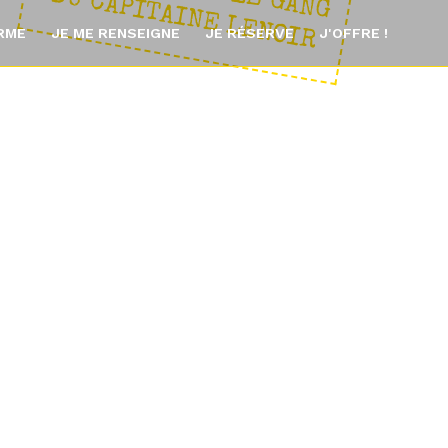
: L
E
D
R
ORME
JE ME RENSEIGNE
JE RÉSERVE
J'OFFRE !