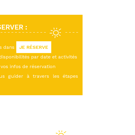
ERVER :
us dans
JE RÉSERVE
 disponibilités par date et activités
vos infos de réservation
ous guider à travers les étapes