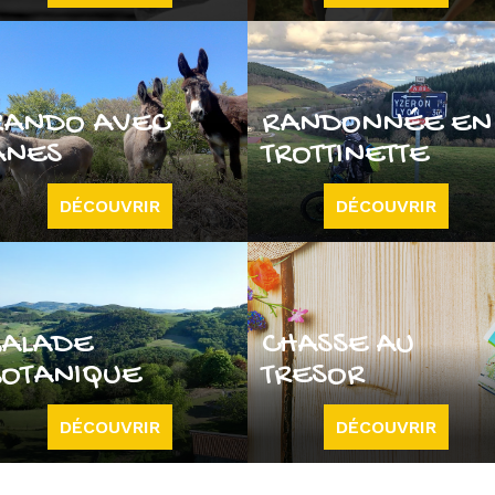
RANDO AVEC
RANDONNÉE EN
ÂNES
TROTTINETTE
DÉCOUVRIR
DÉCOUVRIR
BALADE
CHASSE AU
BOTANIQUE
TRESOR
DÉCOUVRIR
DÉCOUVRIR