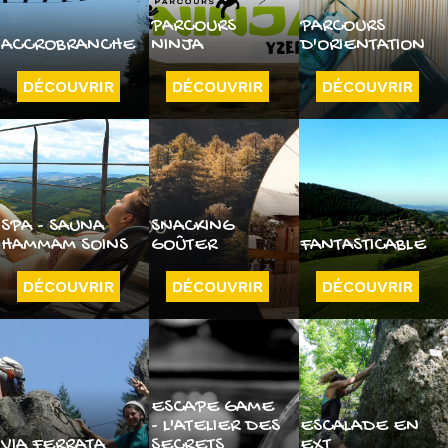
PARCOURS
PARCOURS
ACCROBRANCHE
NINJA
D'ORIENTATION
DÉCOUVRIR
DÉCOUVRIR
DÉCOUVRIR
SPA - SAUNA
SNACKING
HAMMAM SOINS
GOÛTER
FANTASTICABLE
DÉCOUVRIR
DÉCOUVRIR
DÉCOUVRIR
ESCAPE GAME
- L'ATELIER DES
ESCALADE EN
VIA FERRATA
SECRETS
EXT