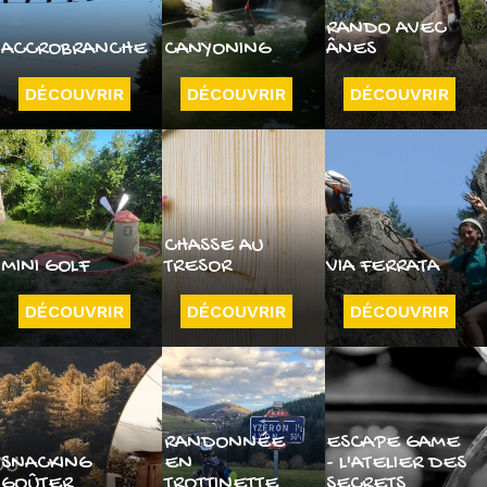
RANDO AVEC
ACCROBRANCHE
CANYONING
ÂNES
DÉCOUVRIR
DÉCOUVRIR
DÉCOUVRIR
CHASSE AU
MINI GOLF
TRESOR
VIA FERRATA
DÉCOUVRIR
DÉCOUVRIR
DÉCOUVRIR
RANDONNÉE
ESCAPE GAME
SNACKING
EN
- L'ATELIER DES
GOÛTER
TROTTINETTE
SECRETS