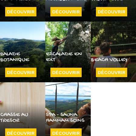
DÉCOUVRIR
DÉCOUVRIR
DÉCOUVRIR
BALADE
ESCALADE EN
BOTANIQUE
EXT
BEACH VOLLEY
DÉCOUVRIR
DÉCOUVRIR
DÉCOUVRIR
CHASSE AU
SPA - SAUNA
TRESOR
HAMMAM SOINS
DÉCOUVRIR
DÉCOUVRIR