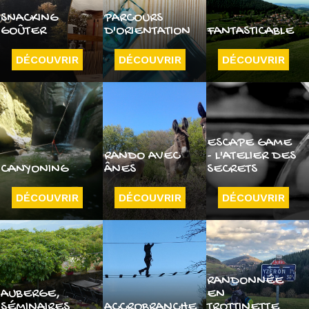
SNACKING
PARCOURS
GOÛTER
D'ORIENTATION
FANTASTICABLE
DÉCOUVRIR
DÉCOUVRIR
DÉCOUVRIR
ESCAPE GAME
RANDO AVEC
- L'ATELIER DES
CANYONING
ÂNES
SECRETS
DÉCOUVRIR
DÉCOUVRIR
DÉCOUVRIR
RANDONNÉE
AUBERGE,
EN
SÉMINAIRES
ACCROBRANCHE
TROTTINETTE