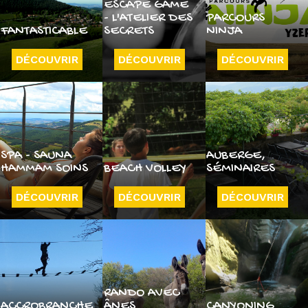
ESCAPE GAME
- L'ATELIER DES
PARCOURS
FANTASTICABLE
SECRETS
NINJA
DÉCOUVRIR
DÉCOUVRIR
DÉCOUVRIR
SPA - SAUNA
AUBERGE,
HAMMAM SOINS
BEACH VOLLEY
SÉMINAIRES
DÉCOUVRIR
DÉCOUVRIR
DÉCOUVRIR
RANDO AVEC
ACCROBRANCHE
ÂNES
CANYONING