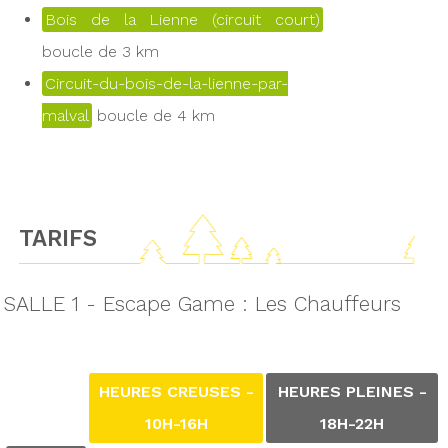
Bois de la Lienne (circuit court)
boucle de 3 km
Circuit-du-bois-de-la-lienne-par-
malval
boucle de 4 km
TARIFS
SALLE 1 - Escape Game : Les Chauffeurs
HEURES CREUSES -
HEURES PLEINES -
10H-16H
18H-22H