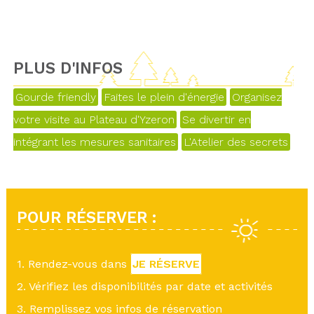
PLUS D'INFOS
Gourde friendly
Faites le plein d'énergie
Organisez
votre visite au Plateau d'Yzeron
Se divertir en
intégrant les mesures sanitaires
L'Atelier des secrets
POUR RÉSERVER :
1. Rendez-vous dans
JE RÉSERVE
2. Vérifiez les disponibilités par date et activités
3. Remplissez vos infos de réservation