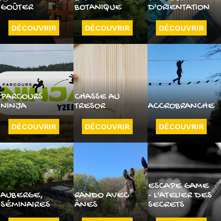
GOÛTER
BOTANIQUE
D'ORIENTATION
DÉCOUVRIR
DÉCOUVRIR
DÉCOUVRIR
PARCOURS
CHASSE AU
NINJA
TRESOR
ACCROBRANCHE
DÉCOUVRIR
DÉCOUVRIR
DÉCOUVRIR
ESCAPE GAME
AUBERGE,
RANDO AVEC
- L'ATELIER DES
SÉMINAIRES
ÂNES
SECRETS