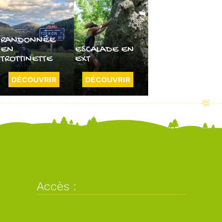
RANDONNÉE
EN
ESCALADE EN
TROTTINETTE
EXT
DÉCOUVRIR
DÉCOUVRIR
Accès :