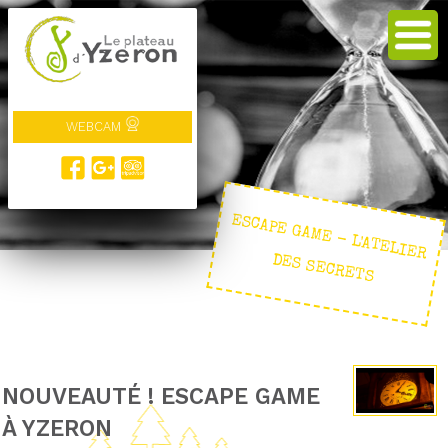
WEBCAM
ESCAPE GAM
E - L'ATELIER
DES SECRETS
NOUVEAUTÉ ! ESCAPE GAME
À YZERON