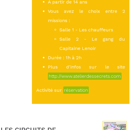
A partir de 14 ans
Vous avez le choix entre 2
missions :
Salle 1 - Les chauffeurs
Salle 2 - Le gang du
Capitaine Lenoir
Durée : 1h à 2h
Plus d'infos sur le site
http://www.atelierdessecrets.com
Activité sur
réservation