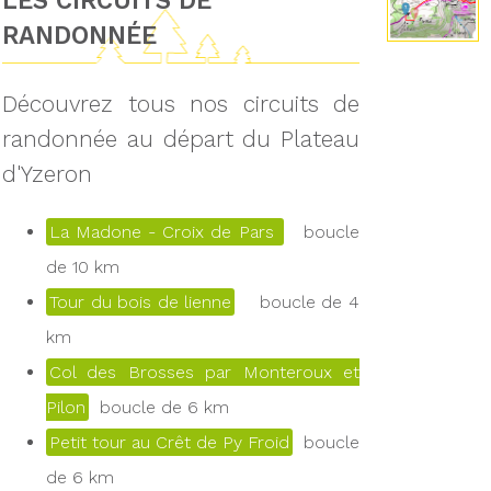
LES CIRCUITS DE
RANDONNÉE
Découvrez tous nos circuits de
randonnée au départ du Plateau
d'Yzeron
La Madone - Croix de Pars
boucle
de 10 km
Tour du bois de lienne
boucle de 4
km
Col des Brosses par Monteroux et
Pilon
boucle de 6 km
Petit tour au Crêt de Py Froid
boucle
de 6 km