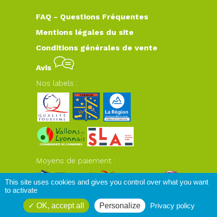
FAQ - Questions Fréquentes
Mentions légales du site
Conditions générales de vente
Avis
Nos labels :
Moyens de paiement :
This site uses cookies and gives you control over what you want
to activate
OK, accept all
Personalize
Privacy policy
www.plateaudyzeron.com
© 2026