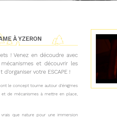
AME À YZERON
crets ! Venez en découdre avec
 mécanismes et découvrir les
t d'organiser votre ESCAPE !
dont le concept tourne autour d'énigmes
r et de mécanismes à mettre en place,
 vrais que nature pour une immersion