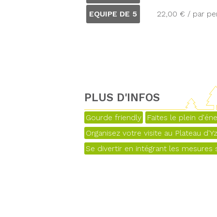
EQUIPE DE 5
22,00 € / par p
PLUS D'INFOS
Gourde friendly
Faites le plein d'éne
Organisez votre visite au Plateau d'Y
Se divertir en intégrant les mesures s