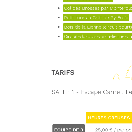
Col des Brosses par Monteroux
Petit tour au Crêt de Py Froid
Bois de la Lienne (circuit court)
Circuit-du-bois-de-la-lienne-pa
TARIFS
SALLE 1 - Escape Game : Le
HEURES CREUSES -
EQUIPE DE 3
28,00 € / par p