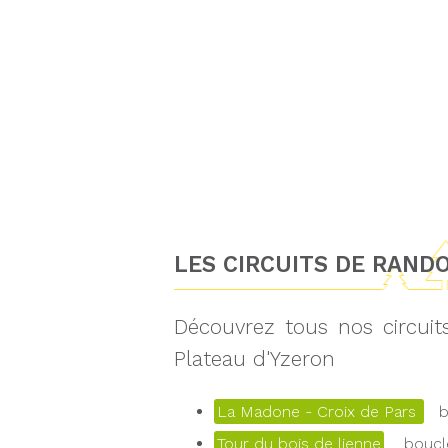
LES CIRCUITS DE RAND
Découvrez tous nos circui
Plateau d'Yzeron
La Madone - Croix de Pars
bo
Tour du bois de lienne
boucle