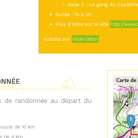
Salle 2 - Le gang du Capitain
Durée : 1h à 2h
Plus d'infos sur le site
http://www.
Activité sur
réservation
ONNÉE
ts de randonnée au départ du
ucle de 10 km
 de 4 km