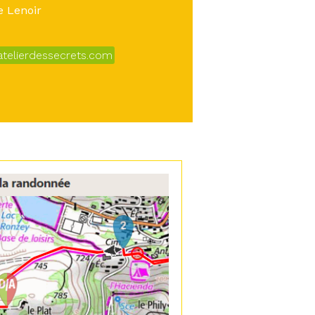
e Lenoir
atelierdessecrets.com