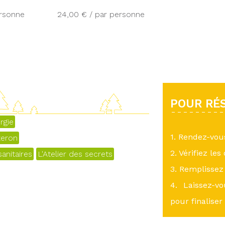
ersonne
24,00 € / par personne
POUR RÉS
rgie
1. Rendez-vo
zeron
2. Vérifiez les
anitaires
L'Atelier des secrets
3. Remplissez 
4. Laissez-v
pour finaliser