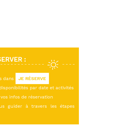
ERVER :
us dans
JE RÉSERVE
 disponibilités par date et activités
vos infos de réservation
ous guider à travers les étapes