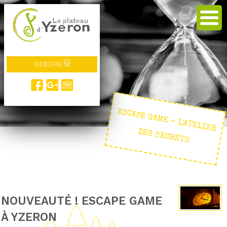
WEBCAM
ESCAPE GAM
E - L'ATELIER
DES SECRETS
NOUVEAUTÉ ! ESCAPE GAME
À YZERON