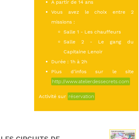
A partir de 14 ans
Vous avez le choix entre 2
missions :
Salle 1 - Les chauffeurs
Salle 2 - Le gang du
Capitaine Lenoir
Durée : 1h à 2h
Plus d'infos sur le site
http://www.atelierdessecrets.com
Activité sur
réservation