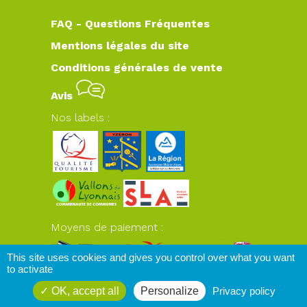
FAQ - Questions Fréquentes
Mentions légales du site
Conditions générales de vente
Avis
Nos labels :
Moyens de paiement :
This site uses cookies and gives you control over what you want
to activate
OK, accept all
Personalize
Privacy policy
www.plateaudyzeron.com
© 2026