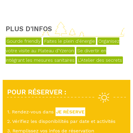
PLUS D'INFOS
Gourde friendly
Faites le plein d'énergie
Organisez
votre visite au Plateau d'Yzeron
Se divertir en
intégrant les mesures sanitaires
L'Atelier des secrets
POUR RÉSERVER :
1. Rendez-vous dans
JE RÉSERVE
2. Vérifiez les disponibilités par date et activités
3. Remplissez vos infos de réservation