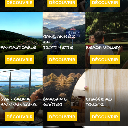
DÉCOUVRIR
DÉCOUVRIR
DÉCOUVRIR
RANDONNÉE
EN
FANTASTICABLE
TROTTINETTE
BEACH VOLLEY
DÉCOUVRIR
DÉCOUVRIR
DÉCOUVRIR
SPA - SAUNA
SNACKING
CHASSE AU
HAMMAM SOINS
GOÛTER
TRESOR
DÉCOUVRIR
DÉCOUVRIR
DÉCOUVRIR