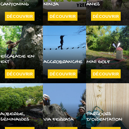
CANYONING
NINJA
ÂNES
DÉCOUVRIR
DÉCOUVRIR
DÉCOUVRIR
ESCALADE EN
EXT
ACCROBRANCHE
MINI GOLF
DÉCOUVRIR
DÉCOUVRIR
DÉCOUVRIR
AUBERGE,
PARCOURS
SÉMINAIRES
VIA FERRATA
D'ORIENTATION