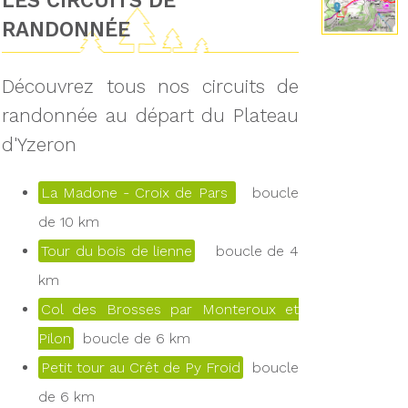
LES CIRCUITS DE
RANDONNÉE
Découvrez tous nos circuits de
randonnée au départ du Plateau
d'Yzeron
La Madone - Croix de Pars
boucle
de 10 km
Tour du bois de lienne
boucle de 4
km
Col des Brosses par Monteroux et
Pilon
boucle de 6 km
Petit tour au Crêt de Py Froid
boucle
de 6 km