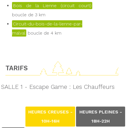
Bois de la Lienne (circuit court)
boucle de 3 km
Circuit-du-bois-de-la-lienne-par-
malval
boucle de 4 km
TARIFS
SALLE 1 - Escape Game : Les Chauffeurs
HEURES CREUSES -
HEURES PLEINES -
10H-16H
18H-22H