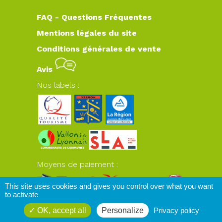
FAQ - Questions Fréquentes
Mentions légales du site
Conditions générales de vente
Avis
Nos labels :
Moyens de paiement :
This site uses cookies and gives you control over what you want
to activate
OK, accept all
Personalize
Privacy policy
www.plateaudyzeron.com
© 2026