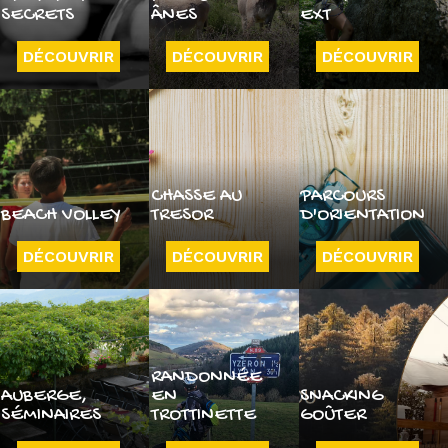
SECRETS
ÂNES
EXT
DÉCOUVRIR
DÉCOUVRIR
DÉCOUVRIR
CHASSE AU
PARCOURS
BEACH VOLLEY
TRESOR
D'ORIENTATION
DÉCOUVRIR
DÉCOUVRIR
DÉCOUVRIR
RANDONNÉE
AUBERGE,
EN
SNACKING
SÉMINAIRES
TROTTINETTE
GOÛTER