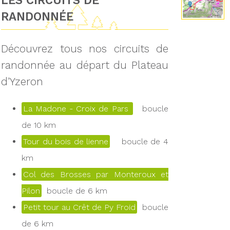
LES CIRCUITS DE
RANDONNÉE
Découvrez tous nos circuits de
randonnée au départ du Plateau
d'Yzeron
La Madone - Croix de Pars
boucle
de 10 km
Tour du bois de lienne
boucle de 4
km
Col des Brosses par Monteroux et
Pilon
boucle de 6 km
Petit tour au Crêt de Py Froid
boucle
de 6 km