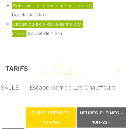
Bois de la Lienne (circuit court)
boucle de 3 km
Circuit-du-bois-de-la-lienne-par-
malval
boucle de 4 km
TARIFS
SALLE 1 - Escape Game : Les Chauffeurs
HEURES CREUSES -
HEURES PLEINES -
10H-16H
18H-22H