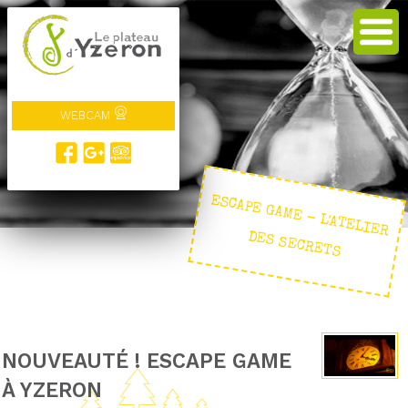
WEBCAM
ESCAPE GAM
E - L'ATELIER
DES SECRETS
NOUVEAUTÉ ! ESCAPE GAME
À YZERON