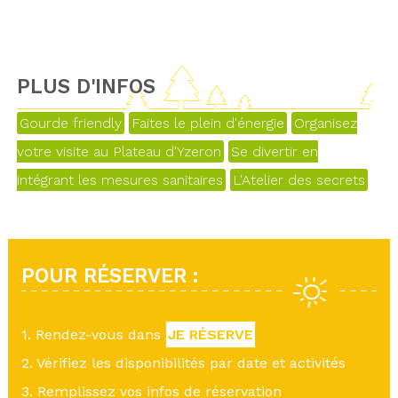
PLUS D'INFOS
Gourde friendly
Faites le plein d'énergie
Organisez
votre visite au Plateau d'Yzeron
Se divertir en
intégrant les mesures sanitaires
L'Atelier des secrets
POUR RÉSERVER :
1. Rendez-vous dans
JE RÉSERVE
2. Vérifiez les disponibilités par date et activités
3. Remplissez vos infos de réservation