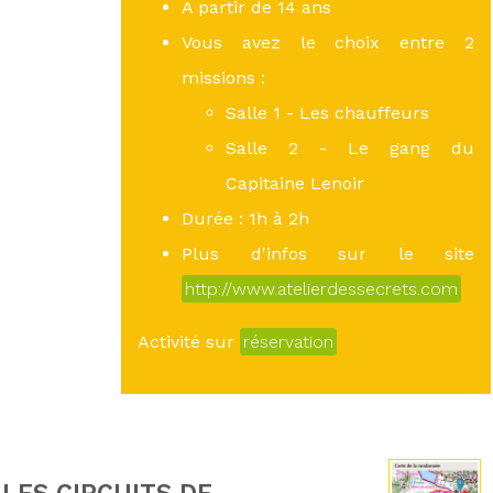
A partir de 14 ans
Vous avez le choix entre 2
missions :
Salle 1 - Les chauffeurs
Salle 2 - Le gang du
Capitaine Lenoir
Durée : 1h à 2h
Plus d'infos sur le site
http://www.atelierdessecrets.com
Activité sur
réservation